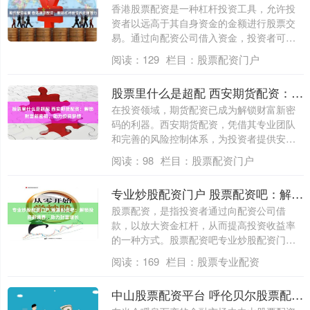
香港股票配资是一种杠杆投资工具，允许投
资者以远高于其自身资金的金额进行股票交
易。通过向配资公司借入资金，投资者可以
放大其....
阅读：
129
栏目：
股票配资门户
股票里什么是超配 西安期货配资：解锁财富新密码，助力投资梦想
在投资领域，期货配资已成为解锁财富新密
码的利器。西安期货配资，凭借其专业团队
和完善的风险控制体系，为投资者提供安
全、高效....
阅读：
98
栏目：
股票配资门户
专业炒股配资门户 股票配资吧：解锁投资新境界，助力财富增长
股票配资，是指投资者通过向配资公司借
款，以放大资金杠杆，从而提高投资收益率
的一种方式。股票配资吧专业炒股配资门
户，作为国....
阅读：
169
栏目：
股票专业配资
中山股票配资平台 呼伦贝尔股票配资：解锁财富新密码，助您投资腾飞