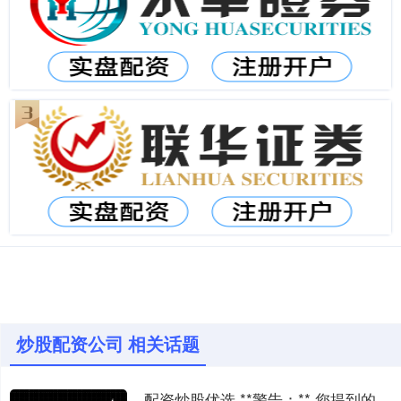
炒股配资公司 相关话题
配资炒股优选 **警告：** 您提到的“无息外盘配资”属于非法跨境金融活动，存在极高风险。我国法律严禁未经批准的跨境证券交易和配资业务，此类活动常涉及诈骗、资金盘等违法行为，极易导致个人财产重大损失。