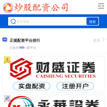
搜索
正规配资平台排行
更多
已收录
999
+家平台