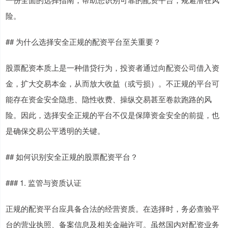
险。
## 为什么选择安全正规的配资平台至关重要？
股票配资本质上是一种借贷行为，投资者通过向配资公司借入资
金，扩大交易本金，从而放大收益（或亏损）。不正规的平台可
能存在资金安全隐患、隐性收费、操纵交易甚至卷款跑路的风
险。因此，选择安全正规的平台不仅是保障资金安全的前提，也
是确保交易公平透明的关键。
## 如何识别安全正规的股票配资平台？
### 1. 监管与资质认证
正规的配资平台应具备合法的经营资质。在选择时，务必查验平
台的营业执照、备案信息及相关金融许可。虽然国内对配资业务