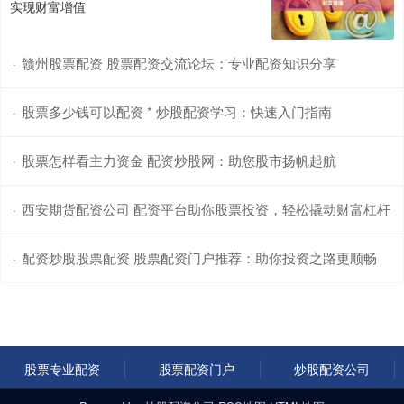
实现财富增值
赣州股票配资 股票配资交流论坛：专业配资知识分享
·
股票多少钱可以配资 * 炒股配资学习：快速入门指南
·
股票怎样看主力资金 配资炒股网：助您股市扬帆起航
·
西安期货配资公司 配资平台助你股票投资，轻松撬动财富杠杆
·
配资炒股股票配资 股票配资门户推荐：助你投资之路更顺畅
·
股票专业配资
股票配资门户
炒股配资公司