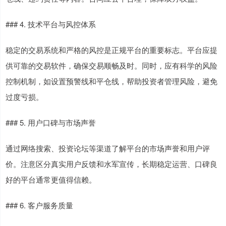
### 4. 技术平台与风控体系
稳定的交易系统和严格的风控是正规平台的重要标志。平台应提
供可靠的交易软件，确保交易顺畅及时。同时，应有科学的风险
控制机制，如设置预警线和平仓线，帮助投资者管理风险，避免
过度亏损。
### 5. 用户口碑与市场声誉
通过网络搜索、投资论坛等渠道了解平台的市场声誉和用户评
价。注意区分真实用户反馈和水军宣传，长期稳定运营、口碑良
好的平台通常更值得信赖。
### 6. 客户服务质量